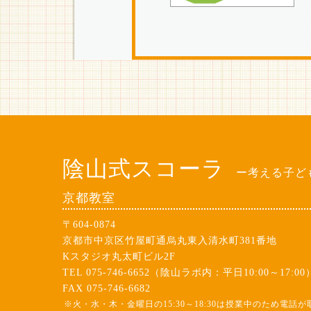
陰山式スコーラ
ー考える子ど
京都教室
〒604-0874
京都市中京区竹屋町通烏丸東入清水町381番地
Kスタジオ丸太町ビル2F
TEL 075-746-6652（陰山ラボ内：平日10:00～17:00
FAX 075-746-6682
※火・水・木・金曜日の15:30～18:30は授業中のため電