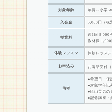
対象年齢
年長～小学6
入会金
5,000円（税
週1回 8,00
授業料
教材費 1,0
体験レッスン
体験レッスン
お申込み
お電話受付（月
●希望日・保
●対象学年以
備考
●陰山英男の
●記念講座・