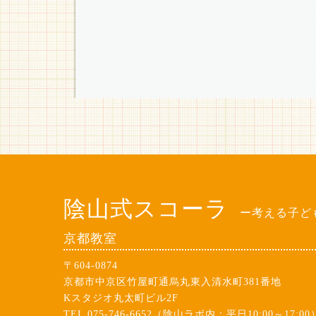
陰山式スコーラ
ー考える子ど
京都教室
〒604-0874
京都市中京区竹屋町通烏丸東入清水町381番地
Kスタジオ丸太町ビル2F
TEL 075-746-6652（陰山ラボ内：平日10:00～17:00