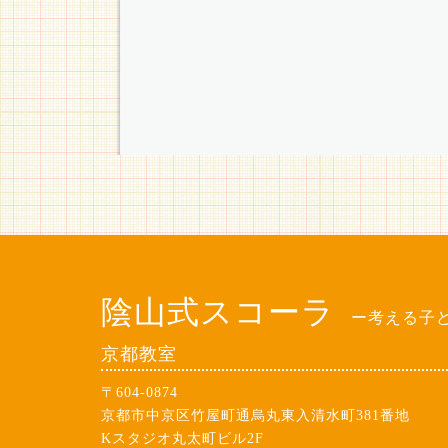
陰山式スコーラ
ー考える子
京都教室
〒604-0874
京都市中京区竹屋町通烏丸東入清水町381番地
Kスタジオ丸太町ビル2F