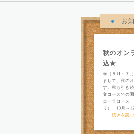
●
お
秋のオン
込★
春（５月～７
まして、秋の
す。秋も引き
文コースでの開
コーラコース
り） 10月～
１
…続きを読