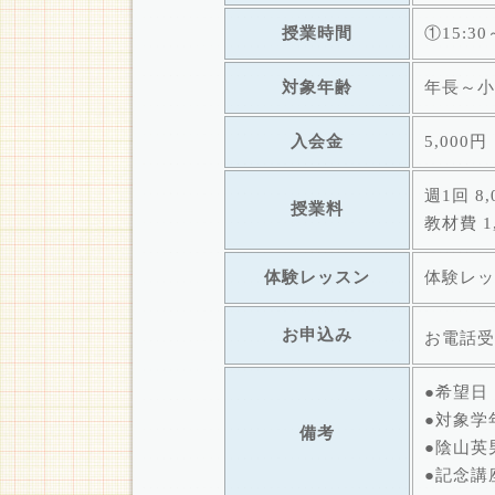
授業時間
①15:30
対象年齢
年長～小
入会金
5,000
週1回 8
授業料
教材費 1
体験レッスン
体験レッ
お申込み
お電話受
●希望日
●対象学
備考
●陰山英
●記念講