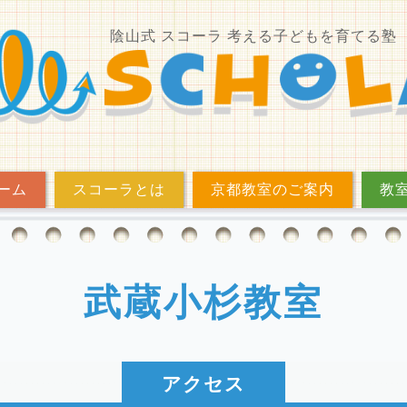
陰山式 スコーラ 考える子どもを育てる塾
ーム
スコーラとは
京都教室のご案内
教
武蔵小杉教室
アクセス