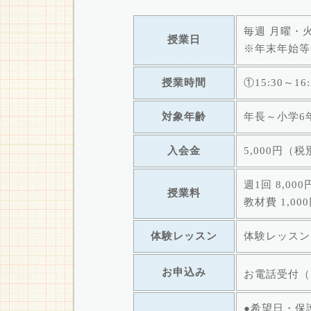
毎週 月曜・
授業日
※年末年始等
授業時間
①15:30～16:
対象年齢
年長～小学6
入会金
5,000円（税
週1回 8,00
授業料
教材費 1,0
体験レッスン
体験レッスン
お申込み
お電話受付（月
●希望日・保