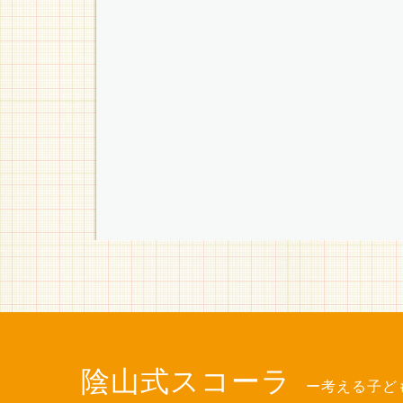
陰山式スコーラ
ー考える子ど